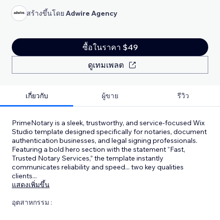
สร้างขึ้นโดย
Adwire Agency
ซื้อในราคา $49
ดูเทมเพลต
เกี่ยวกับ
ผู้ขาย
รีวิว
PrimeNotary is a sleek, trustworthy, and service-focused Wix
Studio template designed specifically for notaries, document
authentication businesses, and legal signing professionals.
Featuring a bold hero section with the statement “Fast,
Trusted Notary Services,” the template instantly
communicates reliability and speed... two key qualities
clients
...
แสดงเพิ่มขึ้น
อุตสาหกรรม :