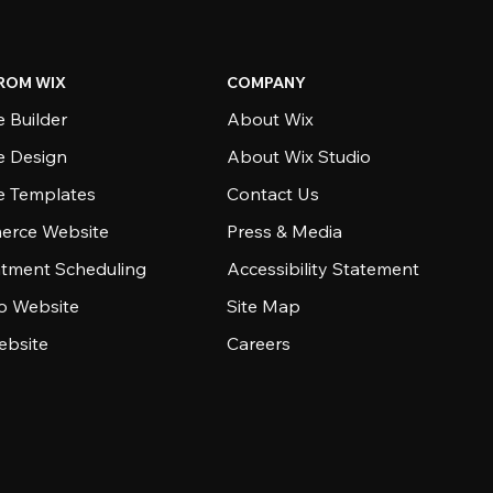
ROM WIX
COMPANY
 Builder
About Wix
e Design
About Wix Studio
e Templates
Contact Us
rce Website
Press & Media
tment Scheduling
Accessibility Statement
io Website
Site Map
ebsite
Careers