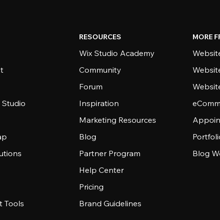
RESOURCES
MORE F
Wix Studio Academy
Website
t
Community
Websit
Forum
Websit
 Studio
Inspiration
eComme
Marketing Resources
Appoin
ap
Blog
Portfol
utions
Partner Program
Blog W
Help Center
Pricing
 Tools
Brand Guidelines