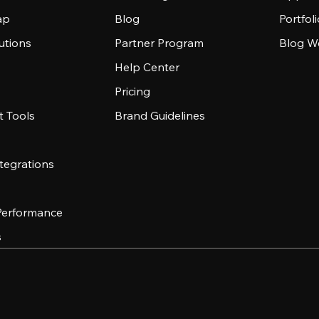
ap
Blog
Portfol
utions
Partner Program
Blog W
Help Center
Pricing
 Tools
Brand Guidelines
tegrations
 Performance
s