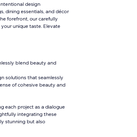
intentional design
ugs, dining essentials, and décor
e forefront, our carefully
 your unique taste. Elevate
mlessly blend beauty and
ign solutions that seamlessly
 sense of cohesive beauty and
ng each project as a dialogue
htfully integrating these
lly stunning but also