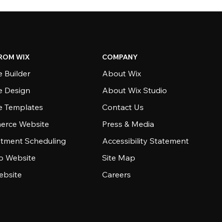
ROM WIX
COMPANY
 Builder
About Wix
e Design
About Wix Studio
e Templates
Contact Us
rce Website
Press & Media
tment Scheduling
Accessibility Statement
io Website
Site Map
ebsite
Careers