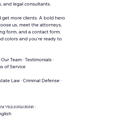
s, and legal consultants.
d get more clients. A bold hero
hoose us, meet the attorneys,
ng form, and a contact form.
d colors and you're ready to
 Our Team · Testimonials ·
s of Service
state Law · Criminal Defense ·
าษาของเทมเพลต :
glish