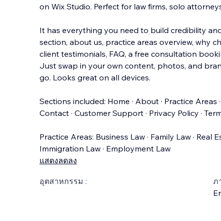
on Wix Studio. Perfect for law firms, solo attorney
It has everything you need to build credibility an
section, about us, practice areas overview, why c
client testimonials, FAQ, a fr
ee consultation booki
Just swap in your own content, photos, and bran
go. Looks great on all devices.
Sections included: Home · About · Practice Areas ·
Contact · Customer Support · Privacy Policy · Term
Practice Areas: Business Law · Family Law · Real E
Immigration Law · Employment Law
แสดงลดลง
อุตสาหกรรม :
ภ
En