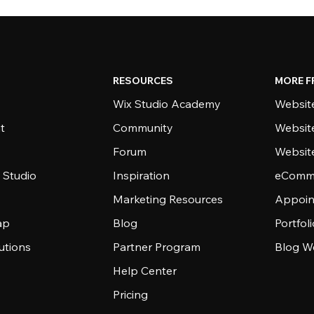
RESOURCES
MORE F
Wix Studio Academy
Website
t
Community
Websit
Forum
Websit
 Studio
Inspiration
eComme
Marketing Resources
Appoin
ap
Blog
Portfol
utions
Partner Program
Blog W
Help Center
Pricing