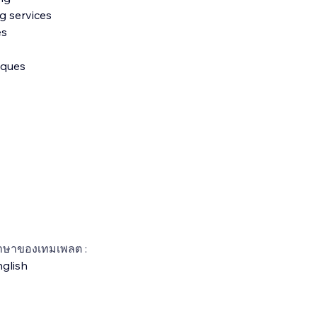
g services
es
iques
าษาของเทมเพลต :
glish