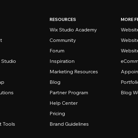
RESOURCES
MORE F
Wix Studio Academy
Website
t
Community
Websit
Forum
Websit
 Studio
Inspiration
eComme
Marketing Resources
Appoin
ap
Blog
Portfol
utions
Partner Program
Blog W
Help Center
Pricing
 Tools
Brand Guidelines