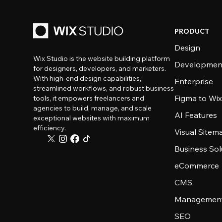
PRODUCT
Design
Wix Studio is the website building platform
Developmen
for designers, developers, and marketers.
With high-end design capabilities,
Enterprise
streamlined workflows, and robust business
Figma to Wix
tools, it empowers freelancers and
agencies to build, manage, and scale
AI Features
exceptional websites with maximum
efficiency.
Visual Sitem
Business Sol
eCommerce
CMS
Management
SEO