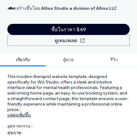
สร้างขึ้นโดย
Allioo Studio a division of Allioo LLC
ซื้อในราคา $49
ดูเทมเพลต
เกี่ยวกับ
ผู้ขาย
รีวิว
This modern therapist website template, designed
specifically for Wix Studio, offers a sleek and intuitive
interface ideal for mental health professionals. Featuring a
welcoming home page, an easy-to-use booking system, and
a straightforward contact page, this template ensures a user-
friendly experience while maintaining a professional online
prese
...
แสดงเพิ่มขึ้น
อุตสาหกรรม :
สุขภาพ