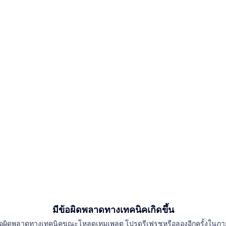
มีข้อผิดพลาดทางเทคนิคเกิดขึ้น
อผิดพลาดทางเทคนิคขณะโหลดเทมเพลต โปรดรีเฟรชหรือลองอีกครั้งในภา