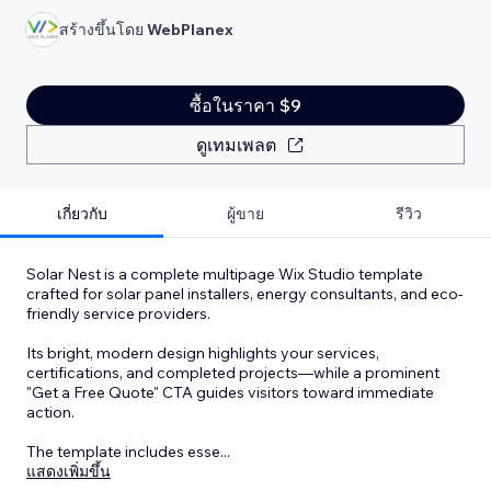
สร้างขึ้นโดย
WebPlanex
ซื้อในราคา $9
ดูเทมเพลต
เกี่ยวกับ
ผู้ขาย
รีวิว
Solar Nest is a complete multipage Wix Studio template
crafted for solar panel installers, energy consultants, and eco-
friendly service providers.
Its bright, modern design highlights your services,
certifications, and completed projects—while a prominent
"Get a Free Quote" CTA guides visitors toward immediate
action.
The template includes esse
...
แสดงเพิ่มขึ้น