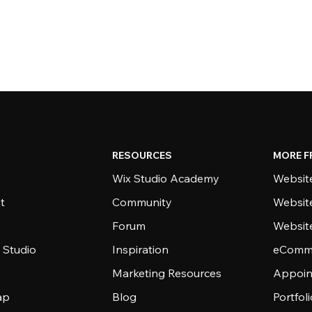
RESOURCES
MORE F
Wix Studio Academy
Website
t
Community
Websit
Forum
Websit
 Studio
Inspiration
eComme
Marketing Resources
Appoin
ap
Blog
Portfol