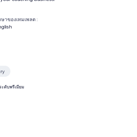
าษาของเทมเพลต :
glish
ery
ระดับพรีเมียม