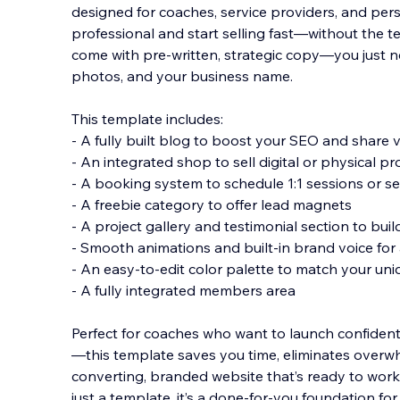
designed for coaches, service providers, and pe
professional and start selling fast—without the t
come with pre-written, strategic copy—you just n
photos, and your business name.
This template in
cludes:
- A fully built blog to boost your SEO and share 
- An integrated shop to sell digital or physical p
- A booking system to schedule 1:1 sessions or se
- A freebie category to offer lead magnets
- A project gallery and testimonial section to buil
- Smooth animations and built-in brand voice for
- An easy-to-edit color palette to match your un
- A fully integrated members area
Perfect for coaches who want to launch confident
—this template saves you time, eliminates overwh
converting, branded website that’s ready to work 
just a template, it’s a done-for-you foundation fo