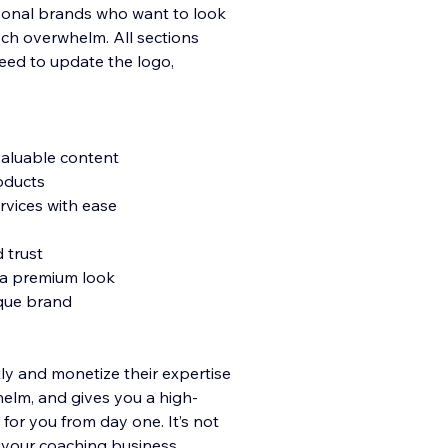
rsonal brands who want to look
ech overwhelm. All sections
eed to update the logo,
valuable content
roducts
rvices with ease
d trust
 a premium look
ique brand
ly and monetize their expertise
elm, and gives you a high-
for you from day one. It’s not
r your coaching business.