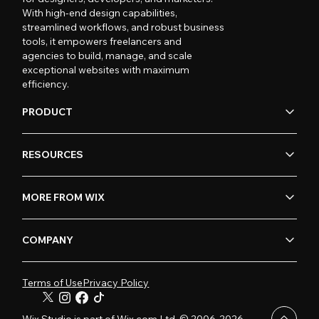
With high-end design capabilities,
streamlined workflows, and robust business
tools, it empowers freelancers and
agencies to build, manage, and scale
exceptional websites with maximum
efficiency.
PRODUCT
RESOURCES
MORE FROM WIX
COMPANY
Terms of Use
Privacy Policy
Wix Studio is part of Wix.com Ltd. © 2006-2026