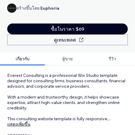
สร้างขึ้นโดย
Euphoria
ซื้อในราคา $69
ดูเทมเพลต
เกี่ยวกับ
ผู้ขาย
รีวิว
Everest Consulting is a professional Wix Studio template
designed for consulting firms, business consultants, financial
advisors, and corporate service providers.
With a modern and trustworthy design, it helps showcase
expertise, attract high-value clients, and strengthen online
credibility.
This consulting website template is fully responsive,
...
แสดงเพิ่มขึ้น
อุตสาหกรรม :