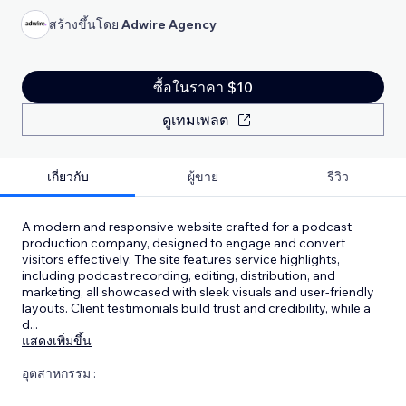
สร้างขึ้นโดย
Adwire Agency
ซื้อในราคา $10
ดูเทมเพลต
เกี่ยวกับ
ผู้ขาย
รีวิว
A modern and responsive website crafted for a podcast
production company, designed to engage and convert
visitors effectively. The site features service highlights,
including podcast recording, editing, distribution, and
marketing, all showcased with sleek visuals and user-friendly
layouts. Client testimonials build trust and credibility, while a
d
...
แสดงเพิ่มขึ้น
อุตสาหกรรม :