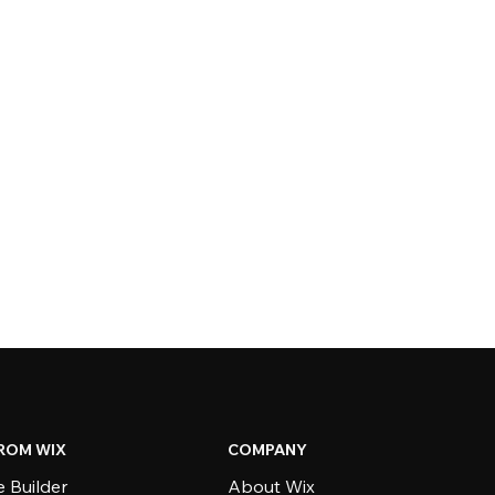
ROM WIX
COMPANY
 Builder
About Wix