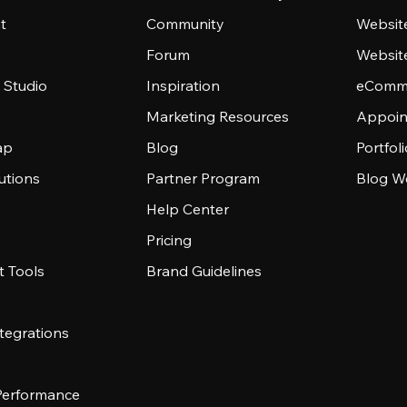
t
Community
Websit
Forum
Websit
 Studio
Inspiration
eComme
Marketing Resources
Appoin
ap
Blog
Portfol
utions
Partner Program
Blog W
Help Center
Pricing
 Tools
Brand Guidelines
tegrations
 Performance