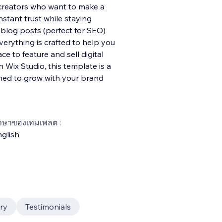
d creators who want to make a
nstant trust while staying
blog posts (perfect for SEO)
ver
ything is crafted to help you
e to feature and sell digital
n Wix Studio, this template is a
gned to grow with your brand
าษาของเทมเพลต :
glish
ry
Testimonials