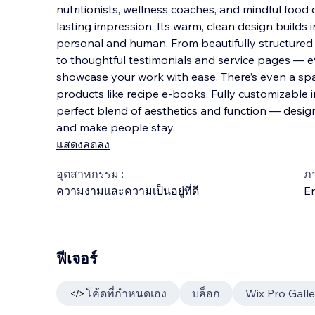
nutritionists, wellness coaches, and mindful foo
lasting impression. Its warm, clean design builds i
personal and human. From beautifully structured 
to thoughtful testimonials and service pages — e
showcase your work with ease. There’s even a spac
products like recipe e-books. Fully customizable i
perfect blend of aesthetics and function — desi
and make people stay.
แสดงลดลง
อุตสาหกรรม :
ภ
ความงามและความเป็นอยู่ที่ดี
En
ฟีเจอร์
โค้ดที่กำหนดเอง
บล็อก
Wix Pro Galle