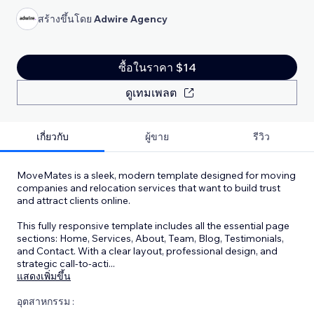
สร้างขึ้นโดย
Adwire Agency
ซื้อในราคา $14
ดูเทมเพลต
เกี่ยวกับ
ผู้ขาย
รีวิว
MoveMates is a sleek, modern template designed for moving
companies and relocation services that want to build trust
and attract clients online.
This fully responsive template includes all the essential page
sections: Home, Services, About, Team, Blog, Testimonials,
and Contact. With a clear layout, professional design, and
strategic call-to-acti
...
แสดงเพิ่มขึ้น
อุตสาหกรรม :