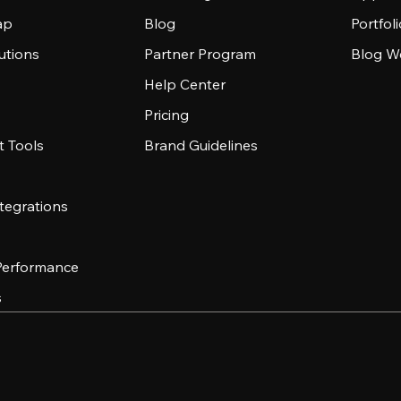
ap
Blog
Portfol
utions
Partner Program
Blog W
Help Center
Pricing
 Tools
Brand Guidelines
tegrations
 Performance
s