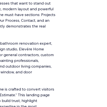
nesses that want to stand out
ek, modern layout and powerful
 the must-have sections: Projects
ur Process, Contact, and an
ntly demonstrates the real
 bathroom renovation expert,
sign studio, Elevére Home
 for general contractors, custom
 painting professionals,
d outdoor living companies,
g, window, and door
 is crafted to convert visitors
r Estimate.” This landing page
 build trust, highlight
xpertise in the most