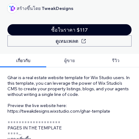
สร้างขึ้นโดย
TweakDesigns
ซื้อในราคา $117
ดูเทมเพลต
เกี่ยวกับ
ผู้ขาย
รีวิว
Ghar is a real estate website template for Wix Studio users. In
this template, you can leverage the power of Wix Studio's
CMS to create your property listings, blogs, and your agents
without writing a single line of code.
Preview the live website here:
https://tweakdesigns.wixstudio.com/ghar-template
===================
PAGES IN THE TEMPLATE
====
...
แสดงเพิ่มขึ้น