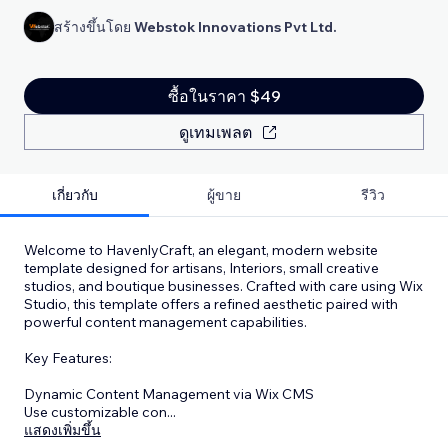
สร้างขึ้นโดย
Webstok Innovations Pvt Ltd.
ซื้อในราคา $49
ดูเทมเพลต
เกี่ยวกับ
ผู้ขาย
รีวิว
Welcome to HavenlyCraft, an elegant, modern website
template designed for artisans, Interiors, small creative
studios, and boutique businesses. Crafted with care using Wix
Studio, this template offers a refined aesthetic paired with
powerful content management capabilities.
Key Features:
Dynamic Content Management via Wix CMS
Use customizable con
...
แสดงเพิ่มขึ้น