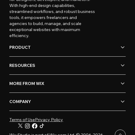
With high-end design capabilities,
streamlined workflows, and robust business
tools, it empowers freelancers and
agencies to build, manage, and scale
exceptional websites with maximum
efficiency.
PRODUCT
RESOURCES
MORE FROM WIX
COMPANY
Terms of Use
Privacy Policy
Wix Studio is part of Wix.com Ltd. © 2006-2026