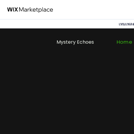
เทมเพลต