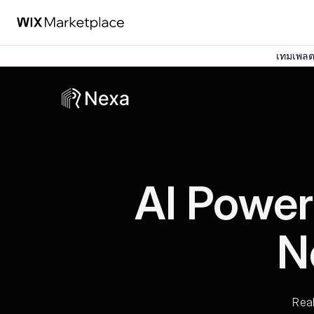
เทมเพลตน