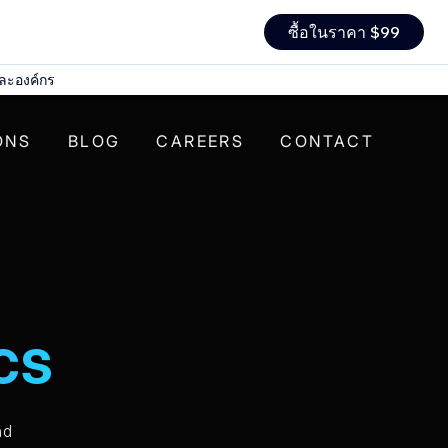
ซื้อในราคา $99
ละองค์กร