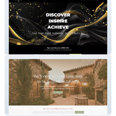
Dream By Weaver LLC
Real Estate W/Rachael