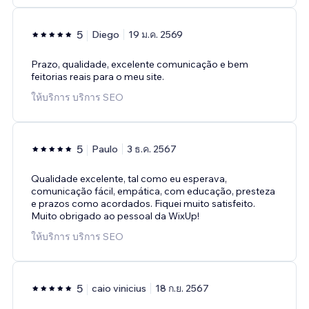
5
Diego
19 ม.ค. 2569
Prazo, qualidade, excelente comunicação e bem
feitorias reais para o meu site.
ให้บริการ บริการ SEO
5
Paulo
3 ธ.ค. 2567
Qualidade excelente, tal como eu esperava,
comunicação fácil, empática, com educação, presteza
e prazos como acordados. Fiquei muito satisfeito.
Muito obrigado ao pessoal da WixUp!
ให้บริการ บริการ SEO
5
caio vinicius
18 ก.ย. 2567