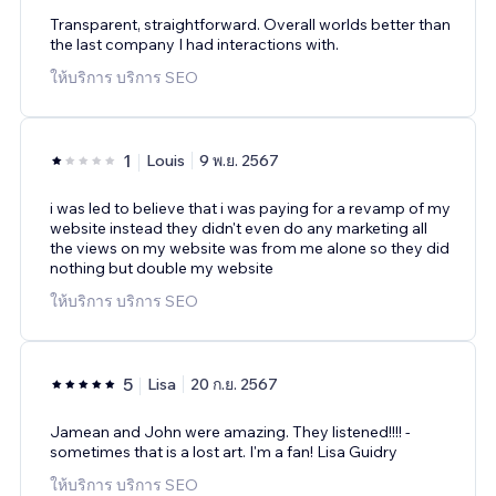
Transparent, straightforward. Overall worlds better than
the last company I had interactions with.
ให้บริการ บริการ SEO
1
Louis
9 พ.ย. 2567
i was led to believe that i was paying for a revamp of my
website instead they didn't even do any marketing all
the views on my website was from me alone so they did
nothing but double my website
ให้บริการ บริการ SEO
5
Lisa
20 ก.ย. 2567
Jamean and John were amazing. They listened!!!! -
sometimes that is a lost art. I'm a fan! Lisa Guidry
ให้บริการ บริการ SEO