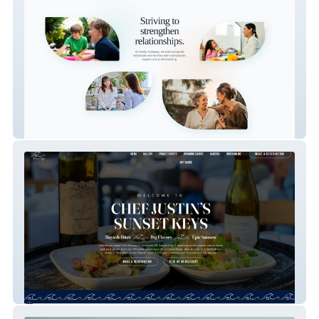
familypathways
Sunset Keys Lavallette