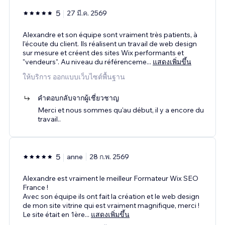
5
27 มี.ค. 2569
Alexandre et son équipe sont vraiment très patients, à
l’écoute du client. Ils réalisent un travail de web design
sur mesure et créent des sites Wix performants et
"vendeurs". Au niveau du référenceme
...
แสดงเพิ่มขึ้น
ให้บริการ ออกแบบเว็บไซต์พื้นฐาน
คำตอบกลับจากผู้เชี่ยวชาญ
Merci et nous sommes qu'au début, il y a encore du
travail..
5
anne
28 ก.พ. 2569
Alexandre est vraiment le meilleur Formateur Wix SEO
France !
Avec son équipe ils ont fait la création et le web design
de mon site vitrine qui est vraiment magnifique, merci !
Le site était en 1ère
...
แสดงเพิ่มขึ้น