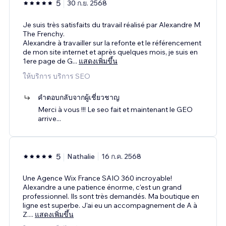
5
30 ก.ย. 2568
Je suis très satisfaits du travail réalisé par Alexandre M
The Frenchy.
Alexandre à travailler sur la refonte et le référencement
de mon site internet et après quelques mois, je suis en
1ere page de G
...
แสดงเพิ่มขึ้น
ให้บริการ บริการ SEO
คำตอบกลับจากผู้เชี่ยวชาญ
Merci à vous !!! Le seo fait et maintenant le GEO
arrive...
5
Nathalie
16 ก.ค. 2568
Une Agence Wix France SAIO 360 incroyable!
Alexandre a une patience énorme, c'est un grand
professionnel. Ils sont très demandés. Ma boutique en
ligne est superbe. J'ai eu un accompagnement de A à
Z.
...
แสดงเพิ่มขึ้น