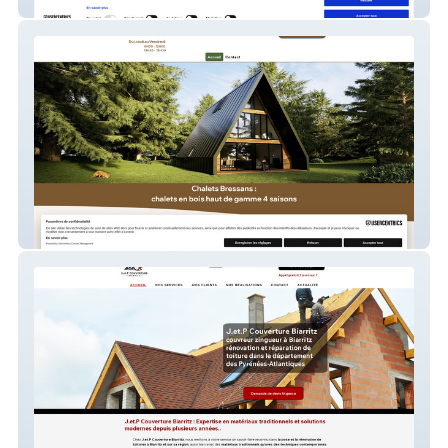
Siagne|Evident06
Chalets Bressans:Chalets en bois haut de
gamme 4 saisons