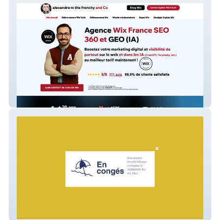
alexandre m the frenchy and Co: Formateur
Wix Seo France, Wix, référencement Wix
My Baby Moon IBCLC