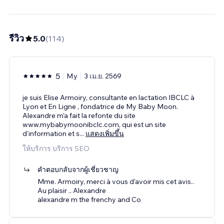
รีวิว
5.0
(
114
)
5
My
3 เม.ย. 2569
je suis Elise Armoiry, consultante en lactation IBCLC à
Lyon et En Ligne , fondatrice de My Baby Moon.
Alexandre m'a fait la refonte du site
www.mybabymoonibclc.com, qui est un site
d'information et s
...
แสดงเพิ่มขึ้น
ให้บริการ บริการ SEO
คำตอบกลับจากผู้เชี่ยวชาญ
Mme. Armoiry, merci à vous d'avoir mis cet avis..
Au plaisir .. Alexandre
alexandre m the frenchy and Co