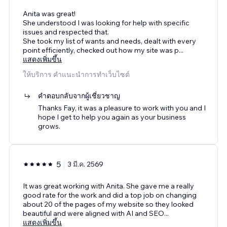
Anita was great!
She understood I was looking for help with specific
issues and respected that.
She took my list of wants and needs, dealt with every
point efficiently, checked out how my site was p
...
แสดงเพิ่มขึ้น
ให้บริการ คำแนะนำการทำเว็บไซต์
คำตอบกลับจากผู้เชี่ยวชาญ
Thanks Fay, it was a pleasure to work with you and I
hope I get to help you again as your business
grows.
5
3 มี.ค. 2569
It was great working with Anita. She gave me a really
good rate for the work and did a top job on changing
about 20 of the pages of my website so they looked
beautiful and were aligned with AI and SEO
...
แสดงเพิ่มขึ้น