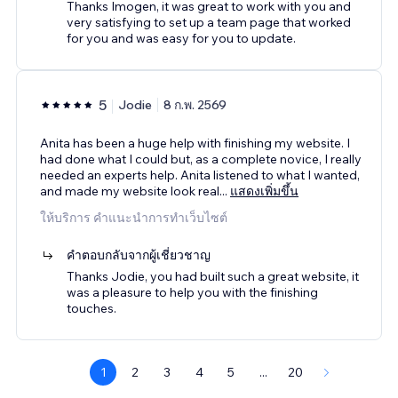
Thanks Imogen, it was great to work with you and
very satisfying to set up a team page that worked
for you and was easy for you to update.
5
Jodie
8 ก.พ. 2569
Anita has been a huge help with finishing my website. I
had done what I could but, as a complete novice, I really
needed an experts help. Anita listened to what I wanted,
and made my website look real
...
แสดงเพิ่มขึ้น
ให้บริการ คำแนะนำการทำเว็บไซต์
คำตอบกลับจากผู้เชี่ยวชาญ
Thanks Jodie, you had built such a great website, it
was a pleasure to help you with the finishing
touches.
1
2
3
4
5
...
20