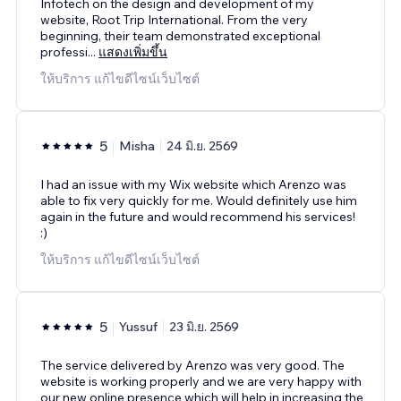
Infotech on the design and development of my
website, Root Trip International. From the very
beginning, their team demonstrated exceptional
professi
...
แสดงเพิ่มขึ้น
ให้บริการ แก้ไขดีไซน์เว็บไซต์
5
Misha
24 มิ.ย. 2569
I had an issue with my Wix website which Arenzo was
able to fix very quickly for me. Would definitely use him
again in the future and would recommend his services!
:)
ให้บริการ แก้ไขดีไซน์เว็บไซต์
5
Yussuf
23 มิ.ย. 2569
The service delivered by Arenzo was very good. The
website is working properly and we are very happy with
our new online presence which will help in increasing the