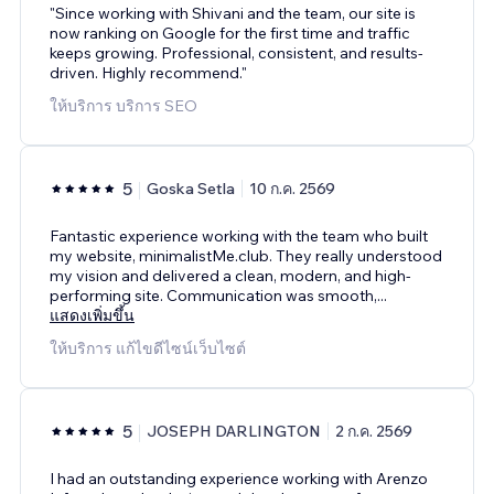
"Since working with Shivani and the team, our site is
now ranking on Google for the first time and traffic
keeps growing. Professional, consistent, and results-
driven. Highly recommend."
ให้บริการ บริการ SEO
5
Goska Setla
10 ก.ค. 2569
Fantastic experience working with the team who built
my website, minimalistMe.club. They really understood
my vision and delivered a clean, modern, and high-
performing site. Communication was smooth,
...
แสดงเพิ่มขึ้น
ให้บริการ แก้ไขดีไซน์เว็บไซต์
5
JOSEPH DARLINGTON
2 ก.ค. 2569
I had an outstanding experience working with Arenzo