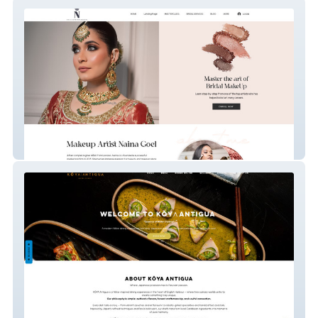
Makeup By Naina Goel
Koya Antigua