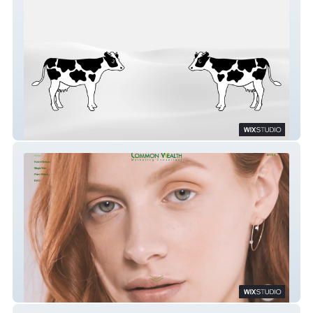
ハルニレ (Harunire)
Common Wealth