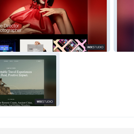
g
Dan Muf