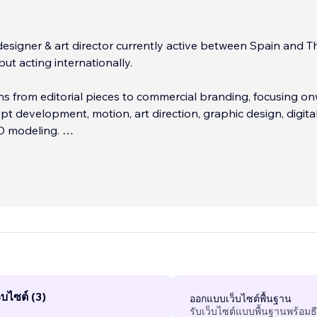
 designer & art director currently active between Spain and T
ut acting internationally.
s from editorial pieces to commercial branding, focusing o
pt development, motion, art direction, graphic design, digita
D modeling.
digitally my specialties lie in Wix, Figma, Adobe After Effect
Indesign & Photoshop, and Blende
...
บไซต์ (3)
ออกแบบเว็บไซต์พื้นฐาน
รับเว็บไซต์แบบพื้นฐานพร้อมธ