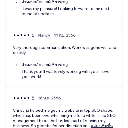
คำตอบกลับจากผู้เชี่ยวชาญ
It was my pleasure! Looking forward to the next
round of updates.
5
Nancy
11 ก.ย. 2566
Very thorough communication. Work was gone well and
quickly.
คำตอบกลับจากผู้เชี่ยวชาญ
Thank you! It was lovely working with you. I love
your work!
5
16 พ.ค. 2566
Christina helped me get my website in top SEO shape,
which has been overwhelming me for a while. I find SEO
management to be the hardest part of running my
business. So grateful for her direction an
...
แสดงเพิ่มขึ้น