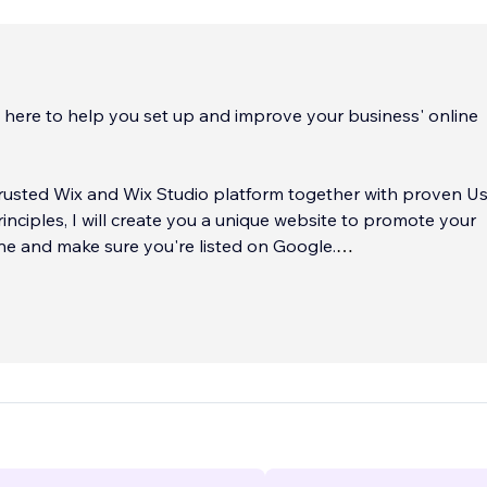
m here to help you set up and improve your business' online
 trusted Wix and Wix Studio platform together with proven U
inciples, I will create you a unique website to promote your
ne and make sure you're listed on Google.
ears of website company experience with a real love for co
ood UX, my goal is to help you get started online with a goo
te that will do just the job you need according to your goals.
..