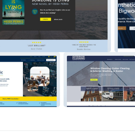
hor
Bigwoo
tancy
DG Exterior Cleaning