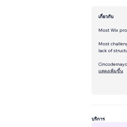
เกี่ยวกับ
Most Wix pro
Most challeng
lack of struct
Cincodemayo i
years of exp
แสดงเพิ่มขึ้น
that actually
บริการ