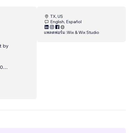
TX, US
English, Español
แพลตฟอร์ม :
Wix & Wix Studio
t by
20
stems