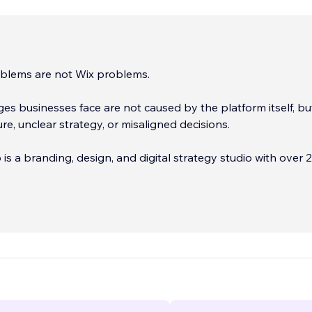
blems are not Wix problems.
es businesses face are not caused by the platform itself, bu
ure, unclear strategy, or misaligned decisions.
s a branding, design, and digital strategy studio with over 
erience helping businesses build websites and marketing sy
 support growth — not just sites that look good.
...