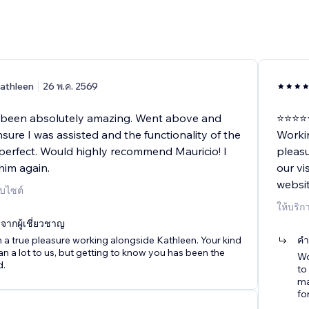
athleen
26 พ.ค. 2569
 been absolutely amazing. Went above and
⭐️⭐️⭐️⭐️
ure I was assisted and the functionality of the
Worki
perfect. Would highly recommend Mauricio! I
pleasu
 him again.
our vi
websit
็บไซต์
ให้บริก
ากผู้เชี่ยวชาญ
n a true pleasure working alongside Kathleen. Your kind
คำ
 a lot to us, but getting to know you has been the
Wo
d.
to
ma
fo