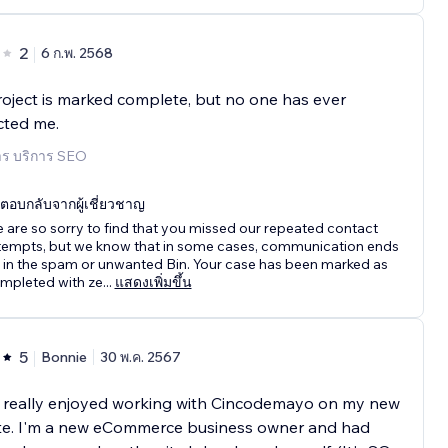
2
6 ก.พ. 2568
oject is marked complete, but no one has ever
cted me.
าร บริการ SEO
ตอบกลับจากผู้เชี่ยวชาญ
 are so sorry to find that you missed our repeated contact
tempts, but we know that in some cases, communication ends
 in the spam or unwanted Bin. Your case has been marked as
mpleted with ze
...
แสดงเพิ่มขึ้น
5
Bonnie
30 พ.ค. 2567
e really enjoyed working with Cincodemayo on my new
te. I'm a new eCommerce business owner and had