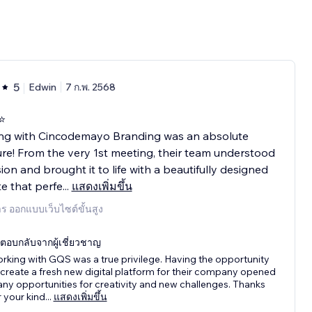
5
Edwin
7 ก.พ. 2568
⭐️
ng with Cincodemayo Branding was an absolute
re! From the very 1st meeting, their team understood
sion and brought it to life with a beautifully designed
e that perfe
...
แสดงเพิ่มขึ้น
าร ออกแบบเว็บไซต์ขั้นสูง
ตอบกลับจากผู้เชี่ยวชาญ
rking with GQS was a true privilege. Having the opportunity
 create a fresh new digital platform for their company opened
ny opportunities for creativity and new challenges. Thanks
r your kind
...
แสดงเพิ่มขึ้น