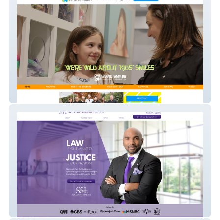
safarismilesok
solomonsimmonslaw