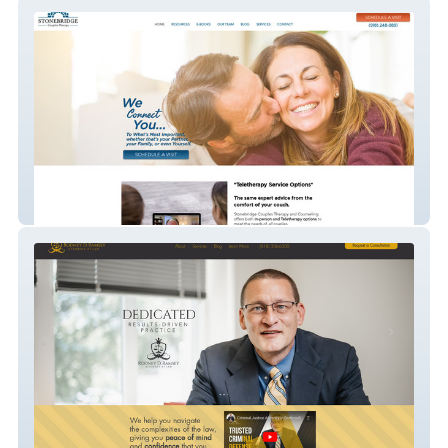
mysite
rodramseyattorney