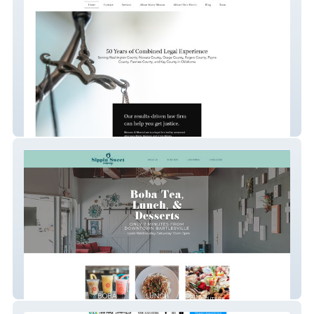
Meason & Ramsey Law
my-site-1