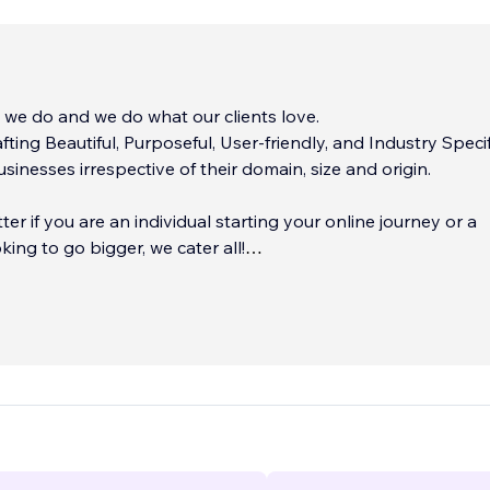
we do and we do what our clients love.
ting Beautiful, Purposeful, User-friendly, and Industry Specif
sinesses irrespective of their domain, size and origin.
ter if you are an individual starting your online journey or a
king to go bigger, we cater all!
e is Old and Strong - Creative Mind was officially launched i
2019. But our team mates are working in the industry for mo
o.
...