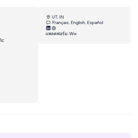
UT, IN
Français, English, Español
แพลตฟอร์ม :
Wix
ic
n the
re than