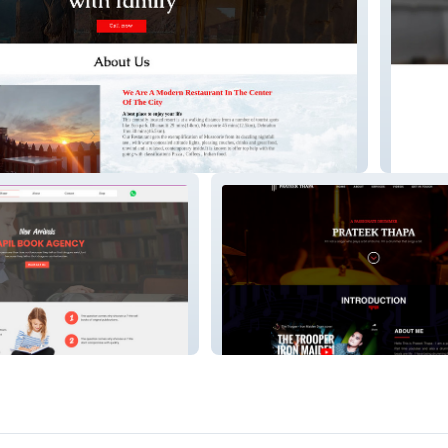
cheeku
cy
drummer