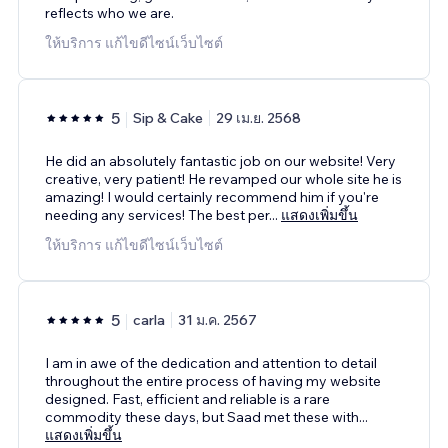
reflects who we are.
ให้บริการ แก้ไขดีไซน์เว็บไซต์
5
Sip & Cake
29 เม.ย. 2568
He did an absolutely fantastic job on our website! Very
creative, very patient! He revamped our whole site he is
amazing! I would certainly recommend him if you're
needing any services! The best per
...
แสดงเพิ่มขึ้น
ให้บริการ แก้ไขดีไซน์เว็บไซต์
5
carla
31 ม.ค. 2567
I am in awe of the dedication and attention to detail
throughout the entire process of having my website
designed. Fast, efficient and reliable is a rare
commodity these days, but Saad met these with
...
แสดงเพิ่มขึ้น