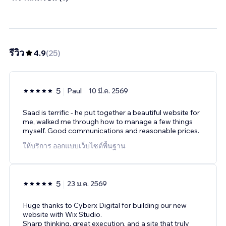
รีวิว
4.9
(
25
)
5
Paul
10 มี.ค. 2569
Saad is terrific - he put together a beautiful website for
me, walked me through how to manage a few things
myself. Good communications and reasonable prices.
ให้บริการ ออกแบบเว็บไซต์พื้นฐาน
5
23 ม.ค. 2569
Huge thanks to Cyberx Digital for building our new
website with Wix Studio.
Sharp thinking, great execution, and a site that truly