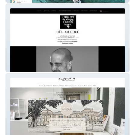
joeldougoud