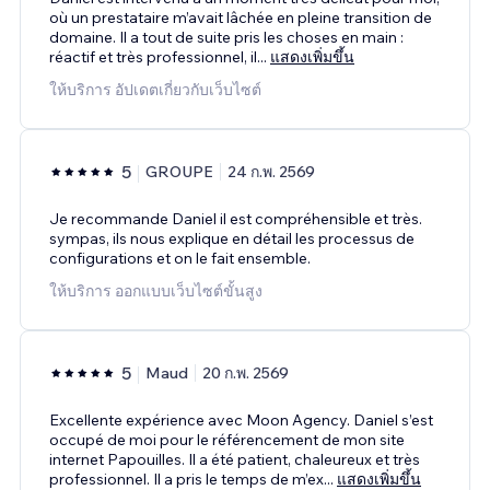
où un prestataire m’avait lâchée en pleine transition de
domaine. Il a tout de suite pris les choses en main :
réactif et très professionnel, il
...
แสดงเพิ่มขึ้น
ให้บริการ อัปเดตเกี่ยวกับเว็บไซต์
5
GROUPE
24 ก.พ. 2569
Je recommande Daniel il est compréhensible et très.
sympas, ils nous explique en détail les processus de
configurations et on le fait ensemble.
ให้บริการ ออกแบบเว็บไซต์ขั้นสูง
5
Maud
20 ก.พ. 2569
Excellente expérience avec Moon Agency. Daniel s’est
occupé de moi pour le référencement de mon site
internet Papouilles. Il a été patient, chaleureux et très
professionnel. Il a pris le temps de m’ex
...
แสดงเพิ่มขึ้น