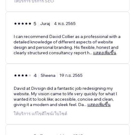
ให้บริการ บริการ SEO
5
Juraj
4 พ.ย. 2565
I can recommend David Collier as a professional with a
detailed knowledge of different aspects of website
design and personal branding. His flexible, honest and
clearly structured consultancy report h
...
แสดงเพิ่มขึ้น
4
Sheena
19 ก.ย. 2565
David at Divsign did a fantastic job redesigning my
website. My vision came to life very quickly for what I
wanted it to look like; accessible, concise and clean,
giving it a modern and sleek feel. Da
...
แสดงเพิ่มขึ้น
ให้บริการ แก้ไขดีไซน์เว็บไซต์