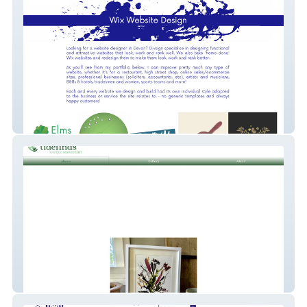
Divsign Website Design in Devon
Tide Finds Seaweed Art