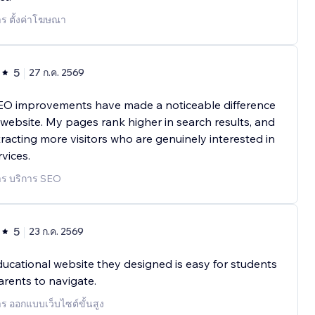
าร ตั้งค่าโฆษณา
5
27 ก.ค. 2569
EO improvements have made a noticeable difference
website. My pages rank higher in search results, and
tracting more visitors who are genuinely interested in
vices.
าร บริการ SEO
5
23 ก.ค. 2569
ucational website they designed is easy for students
rents to navigate.
าร ออกแบบเว็บไซต์ขั้นสูง