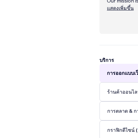
Our mission is
captivating d
แสดงเพิ่มขึ้น
look great b
you're a star
—from design
support.
What sets us 
personalized 
บริการ
work closely 
การออกแบบเว็
your goals.
...
ร้านค้าออนไลน
การตลาด & ก
กราฟิกดีไซน์ (