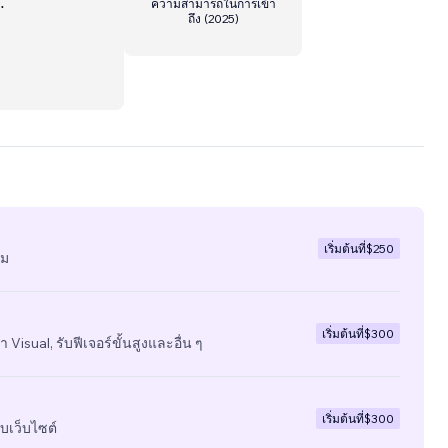
ความสามารถในการเข้า
ถึง
(
2025
)
only
r
utions
 and
s with
 we
ieves
เริ่มต้นที่
$250
ีม
เริ่มต้นที่
$300
 Visual, รับฟีเจอร์ขั้นสูงและอื่น ๆ
เริ่มต้นที่
$300
บเว็บไซต์