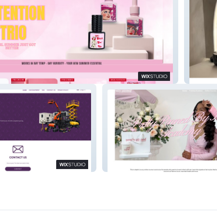
Six Twe
rms LTD
Pretty Pinned By Kia