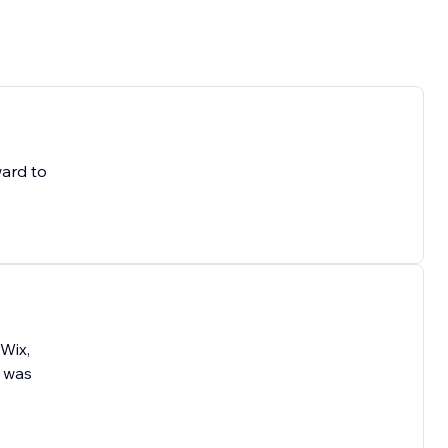
ward to
 Wix,
y was