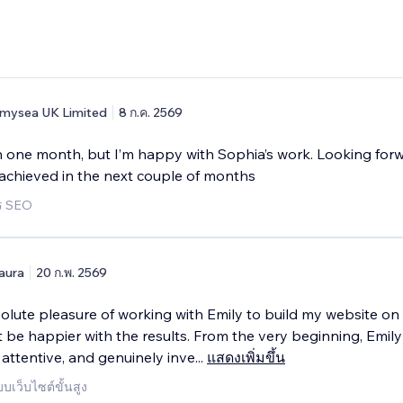
mysea UK Limited
8 ก.ค. 2569
en one month, but I’m happy with Sophia’s work. Looking for
achieved in the next couple of months
าร SEO
aura
20 ก.พ. 2569
olute pleasure of working with Emily to build my website on
t be happier with the results. From the very beginning, Emil
 attentive, and genuinely inve
...
แสดงเพิ่มขึ้น
บเว็บไซต์ขั้นสูง