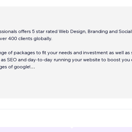
essionals offers 5 star rated Web Design, Branding and Socia
ver 400 clients globally.
nge of packages to fit your needs and investment as well as 
 as SEO and day-to-day running your website to boost you
ges of google!
is we offer full support for up to 12 months and allow you to
 and analysis tools you need to grow your business online.
...