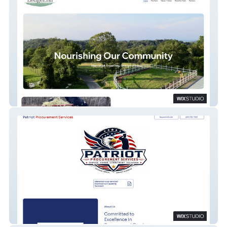
LedgeEnd Farm
Patriot Procurement Services