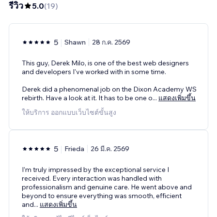
รีวิว
5.0
(
19
)
5
Shawn
28 ก.ค. 2569
This guy, Derek Milo, is one of the best web designers
and developers I've worked with in some time.
Derek did a phenomenal job on the Dixon Academy WS
rebirth. Have a look at it. It has to be one o
...
แสดงเพิ่มขึ้น
ให้บริการ ออกแบบเว็บไซต์ขั้นสูง
5
Frieda
26 มี.ค. 2569
I’m truly impressed by the exceptional service I
received. Every interaction was handled with
professionalism and genuine care. He went above and
beyond to ensure everything was smooth, efficient
and
...
แสดงเพิ่มขึ้น