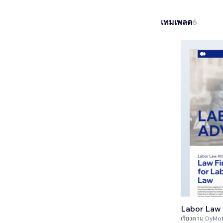
เทมเพลต
6
Labor Law 
เรียงตาม
DyMo