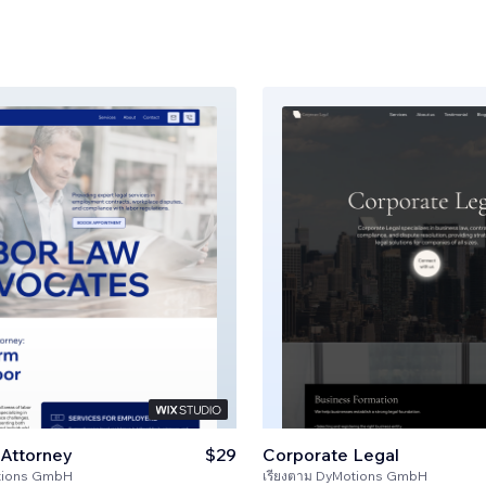
Attorney
$29
Corporate Legal
tions GmbH
เรียงตาม
DyMotions GmbH