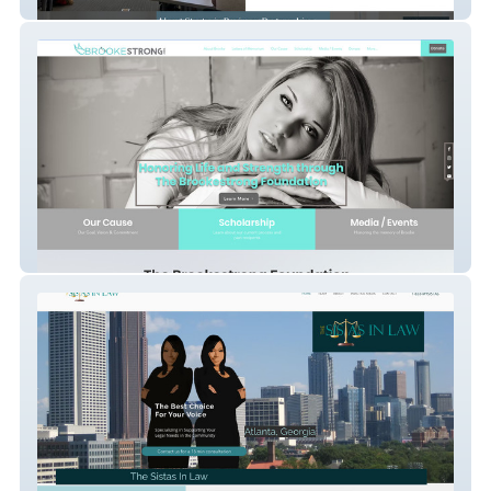
SB Partnerships
BrookeStrong