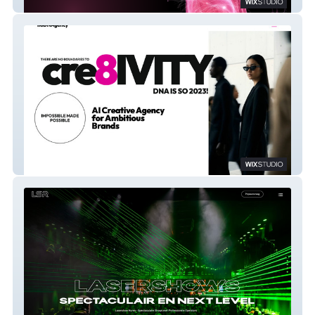
New Fennec
noDNAgency