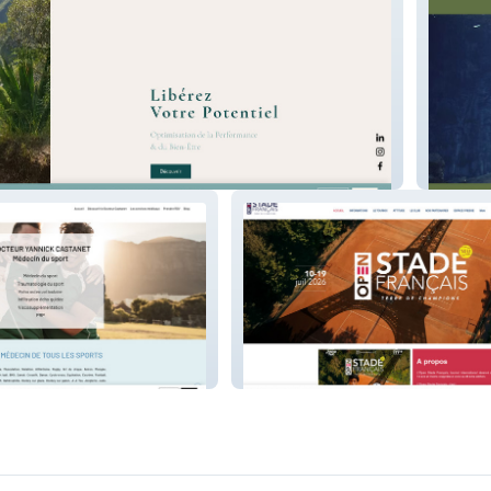
Gdcons
et
Open Stade Français