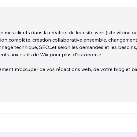
mes clients dans la création de leur site web (site vitrine o
tion complète, création collaborative ensemble, changemen
nage technique, SEO...et selon les demandes et les besoins,
ents aux outils de Wix pour plus d'autonomie.
ement m'occuper de vos rédactions web, de votre blog et bi
uvez mes dernières créations sur le portfo
...