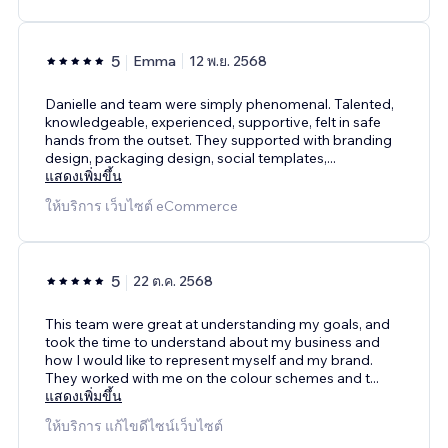
5
Emma
12 พ.ย. 2568
Danielle and team were simply phenomenal. Talented,
knowledgeable, experienced, supportive, felt in safe
hands from the outset. They supported with branding
design, packaging design, social templates,
...
แสดงเพิ่มขึ้น
ให้บริการ เว็บไซต์ eCommerce
5
22 ต.ค. 2568
This team were great at understanding my goals, and
took the time to understand about my business and
how I would like to represent myself and my brand.
They worked with me on the colour schemes and t
...
แสดงเพิ่มขึ้น
ให้บริการ แก้ไขดีไซน์เว็บไซต์