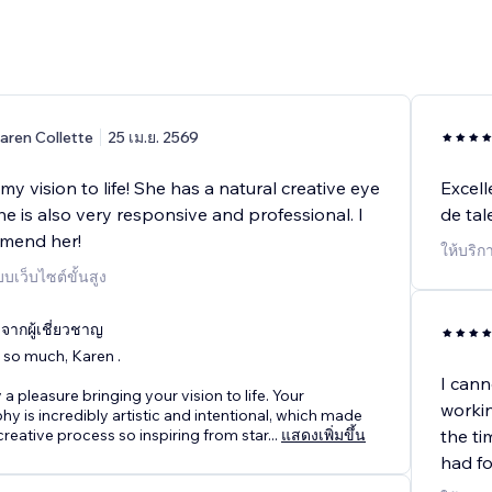
aren Collette
25 เม.ย. 2569
my vision to life! She has a natural creative eye
Excell
he is also very responsive and professional. I
de tal
mmend her!
ให้บริ
บเว็บไซต์ขั้นสูง
ากผู้เชี่ยวชาญ
 so much, Karen .
I cann
y a pleasure bringing your vision to life. Your
workin
y is incredibly artistic and intentional, which made
 creative process so inspiring from star
...
แสดงเพิ่มขึ้น
the ti
had fo