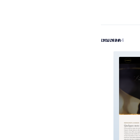
เทมเพลต
4