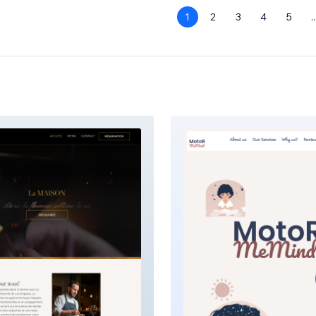
1
2
3
4
5
..