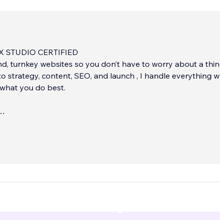
X STUDIO CERTIFIED
end, turnkey websites so you don’t have to worry about a thin
o strategy, content, SEO, and launch , I handle everything w
 what you do best.
:
sign
...