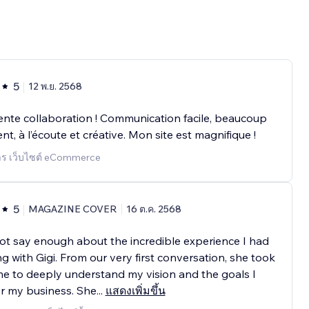
5
12 พ.ย. 2568
ente collaboration ! Communication facile, beaucoup
ent, à l’écoute et créative. Mon site est magnifique !
การ เว็บไซต์ eCommerce
5
MAGAZINE COVER
16 ต.ค. 2568
ot say enough about the incredible experience I had
g with Gigi. From our very first conversation, she took
me to deeply understand my vision and the goals I
r my business. She
...
แสดงเพิ่มขึ้น