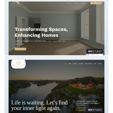
Bellama Home Improvements
Innerlightadvocates