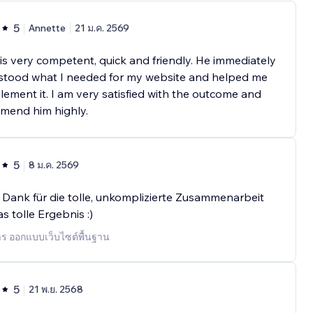
5
Annette
21 ม.ค. 2569
is very competent, quick and friendly. He immediately
stood what I needed for my website and helped me
lement it. I am very satisfied with the outcome and
mend him highly.
5
8 ม.ค. 2569
 Dank für die tolle, unkomplizierte Zusammenarbeit
s tolle Ergebnis :)
าร ออกแบบเว็บไซต์พื้นฐาน
5
21 พ.ย. 2568