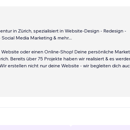
ntur in Zürich, spezialisiert in Website-Design - Redesign -
- Social Media Marketing & mehr....
Website oder einen Online-Shop! Deine persönliche Market
rich. Bereits über 75 Projekte haben wir realisiert & es werde
 Wir erstellen nicht nur deine Website - wir begleiten dich au
llung.
uns zusammenarbeitest - erhältst Du ↓
...