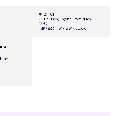
ZH, CH
Deutsch, English, Português
แพลตฟอร์ม :
Wix & Wix Studio
ing
n
ch nach