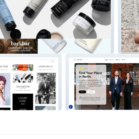
e
Creati
BH
Casa-Viva.Berlin