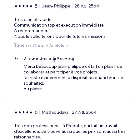
5
Jean-Philippe
28 ก.ย. 2564
Très bien et rapide
Communication top et exécution immédiate
A recommander.
Nous le solliciterons pour de futures missions
ให้บริการ Google Analytics
คำตอบกลับจากผู้เชี่ยวชาญ
Merci beaucoup jean-philippe c'était un plaisir de
collaborer et participer à vos projets.
Je reste évidemment à disposition quand vous le
souhaitez.
Au plaisir
5
Mathioudaki
27 ก.ย. 2564
Très bon professionnel, à l'écoute, qui fait un travail
d'excellence. Je trouve aussi que les prix sont aussi très
raisonnables.