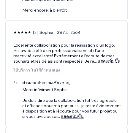
Merci encore, à bientôt !
5
Sophie
28 ก.ย. 2564
Excellente collaboration pour la réalisation d’un logo.
Helloweb a été d’un professionnalisme et d’une
réactivité excellente! Extrêmement à l’écoute de mes
souhaits et les délais sont respectés! Je re
...
แสดงเพิ่มขึ้น
ให้บริการ โลโก้กำหนดเอง
คำตอบกลับจากผู้เชี่ยวชาญ
Merci infiniment Sophie
Je dois dire que la collaboration fut très agréable
et efficace pour ma part aussi, je reste évidemment
à disposition et à l'écoute pour vos futur projet ou
si vous avez besoi
...
แสดงเพิ่มขึ้น