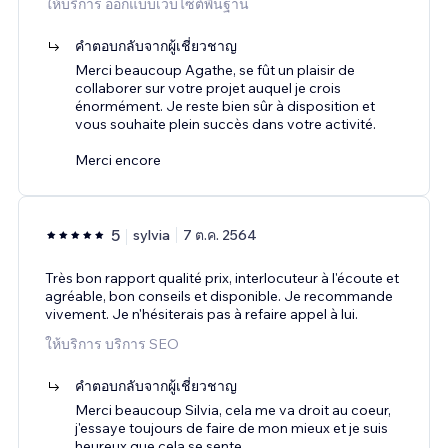
ให้บริการ ออกแบบเว็บไซต์พื้นฐาน
คำตอบกลับจากผู้เชี่ยวชาญ
Merci beaucoup Agathe, se fût un plaisir de
collaborer sur votre projet auquel je crois
énormément. Je reste bien sûr à disposition et
vous souhaite plein succès dans votre activité.
Merci encore
5
sylvia
7 ต.ค. 2564
Très bon rapport qualité prix, interlocuteur à l'écoute et
agréable, bon conseils et disponible. Je recommande
vivement. Je n'hésiterais pas à refaire appel à lui.
ให้บริการ บริการ SEO
คำตอบกลับจากผู้เชี่ยวชาญ
Merci beaucoup Silvia, cela me va droit au coeur,
j'essaye toujours de faire de mon mieux et je suis
heureux que cela se sente.