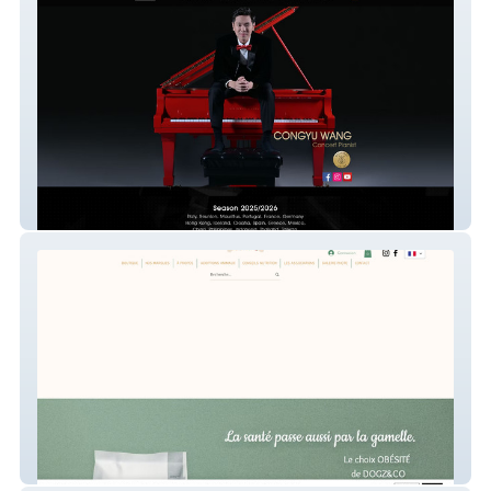
Congyuwang
Dogz & Co