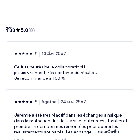
รีวิว
5.0
(
8
)
5
13 มี.ค. 2567
Ce fut une très belle collaboration! !
je suis vraiment très contente du résultat.
Je recommande à 100 %
5
Agathe
24 ม.ค. 2567
Jérémie a été très réactif dans les échanges ainsi que
dans la réalisation du site. Il a su écouter mes attentes et
prendre en compte mes remontées pour opérer les
réajustements souhaités. Les échange
...
แสดงเพิ่มขึ้น