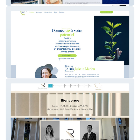
audreyrobert-avocat
Find'up