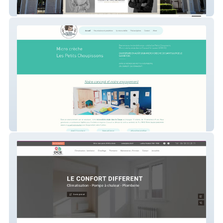
ROBERT & ROCHAMBEAU
LesPetitsChoupissons