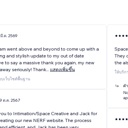
 มี.ค. 2569
eam went above and beyond to come up with a
Space 
ng and stylish update to my out of date
They c
ave to say a massive thank you again, my new
the al
 away seriously! Thank
...
แสดงเพิ่มขึ้น
ให้บริก
บบเว็บไซต์พื้นฐาน
คำ
No
ap
9 ต.ค. 2567
you to Intimation/Space Creative and Jack for
creating our new NERF website. The process
nd efficient, and Jack has been very