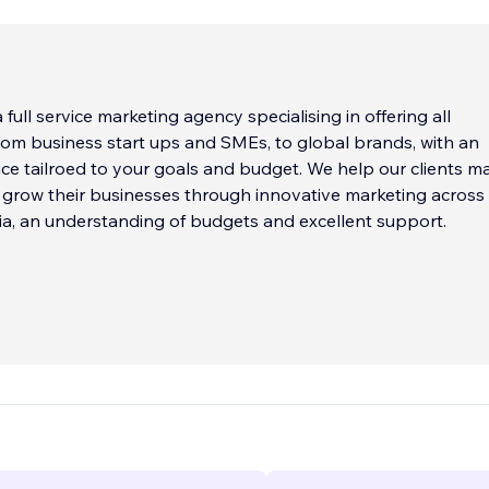
a full service marketing agency specialising in offering all
rom business start ups and SMEs, to global brands, with an
vice tailroed to your goals and budget. We help our clients ma
grow their businesses through innovative marketing across
a, an understanding of budgets and excellent support.
 help you find the right way of communicating to your audie
ough experience, our dynamic team of strategic thinkers, cr
conceptual creatives, digital developers and astronomical
old a common purpose: to focus on what makes each and ev
..