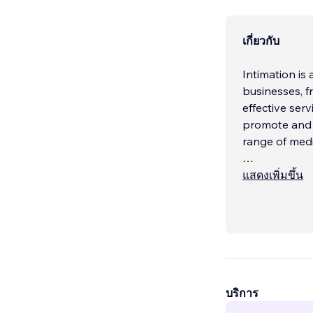
เกี่ยวกับ
Intimation is 
businesses, f
effective ser
promote and 
range of medi
We’re here to
แสดงเพิ่มขึ้น
Connected thr
copywriters, 
animators, h
client unique.
.
บริการ