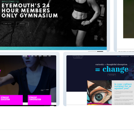
Bella A
e
Curious Jellyfish