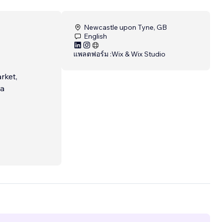
Newcastle upon Tyne, GB
English
แพลตฟอร์ม :
Wix & Wix Studio
rket,
 a
nce.
eative
ery